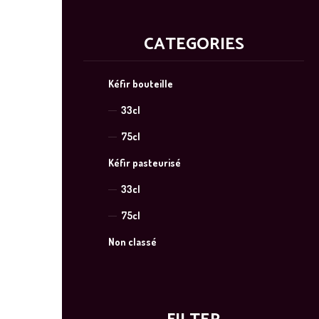
CATEGORIES
Kéfir bouteille
33cl
75cl
Kéfir pasteurisé
33cl
75cl
Non classé