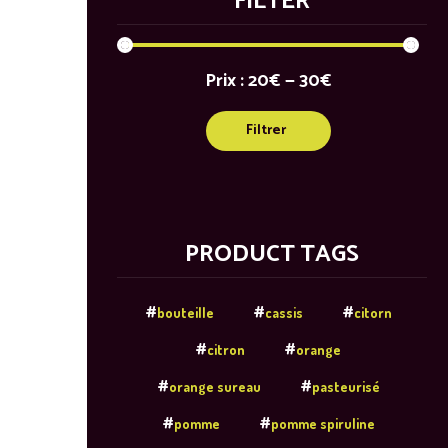
FILTER
Prix :
20€
—
30€
Prix
Prix
min
max
Filtrer
PRODUCT TAGS
bouteille
cassis
citorn
citron
orange
orange sureau
pasteurisé
pomme
pomme spiruline