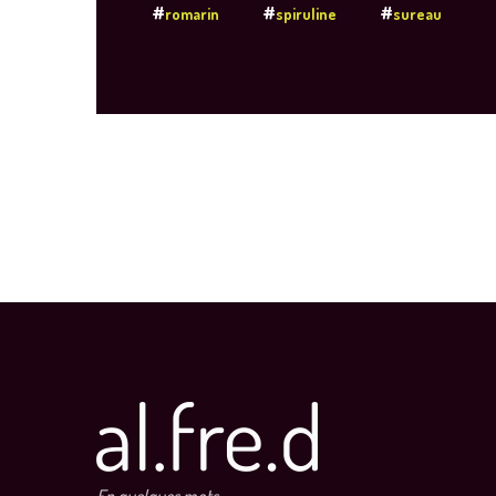
romarin
spiruline
sureau
En quelques mots