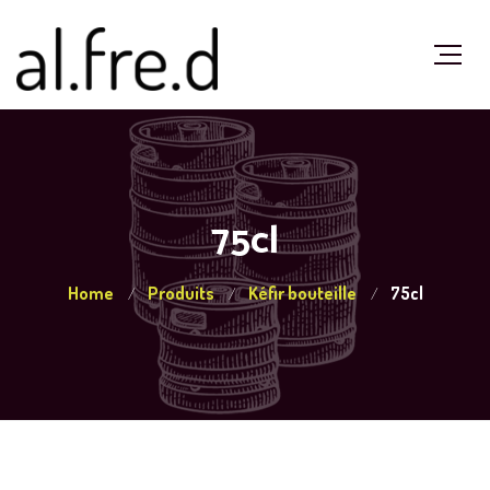
75cl
Home
Produits
Kéfir bouteille
75cl