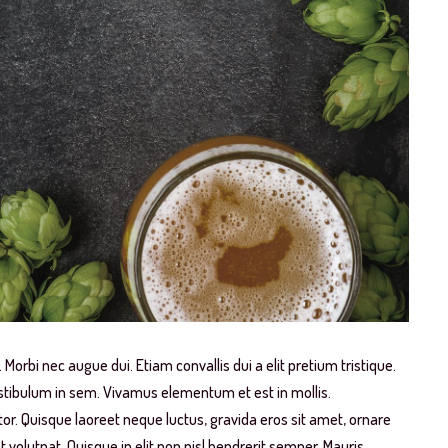
 Morbi nec augue dui. Etiam convallis dui a elit pretium tristique.
estibulum in sem. Vivamus elementum et est in mollis.
tor. Quisque laoreet neque luctus, gravida eros sit amet, ornare
t volutpat. Quisque in elit non nisl hendrerit semper. Mauris