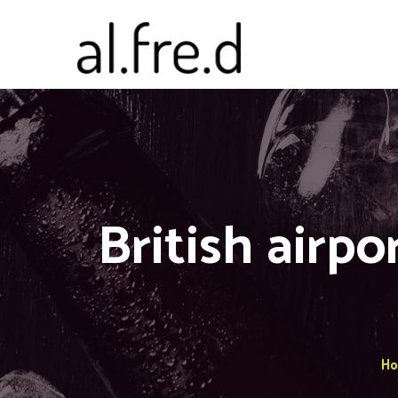
British airpo
H