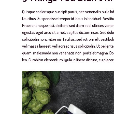
Quisque scelerisque suscipit purus, nec venenatis nulla l
faucibus. Suspendisse tempor id lacus in tincidunt. Vestib
Praesent neque nisi, eleifend sed diam sed, ultrices ven
egestas eget arcu sit amet, sagittis dictum risus. Sed dolo
sollicitudin nunc vitae nisi facilisis, sed rutrum elit ves
vel massa laoreet, vel laoreet risus sollicitudin. Ut pelle
quam, malesuada non venenatis non, porta et magna. Don
leo. Curabitur elementum ligula in libero dictum, eu place