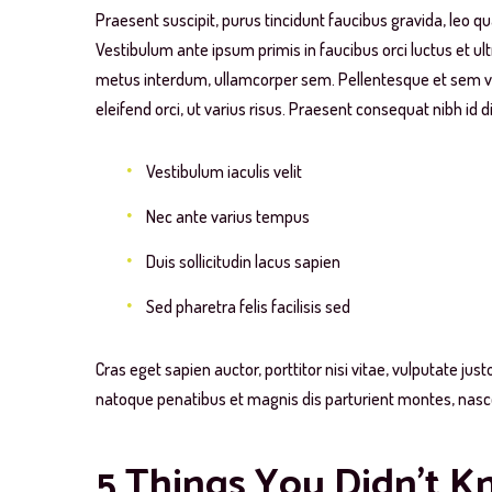
Praesent suscipit, purus tincidunt faucibus gravida, leo q
Vestibulum ante ipsum primis in faucibus orci luctus et ul
metus interdum, ullamcorper sem. Pellentesque et sem ve
eleifend orci, ut varius risus. Praesent consequat nibh id 
Vestibulum iaculis velit
Nec ante varius tempus
Duis sollicitudin lacus sapien
Sed pharetra felis facilisis sed
Cras eget sapien auctor, porttitor nisi vitae, vulputate just
natoque penatibus et magnis dis parturient montes, nasce
5 Things You Didn’t 