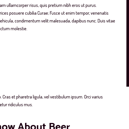
uam ullamcorper risus, quis pretium nibh eros ut purus.
trices posuere cubilia Curae; Fusce ut enim tempor, venenatis
hicula, condimentum velit malesuada, dapibus nunc. Duis vitae
dictum molestie.
o. Cras et pharetra ligula, vel vestibulum ipsum. Orci varius
tur ridiculus mus.
Know About Beer