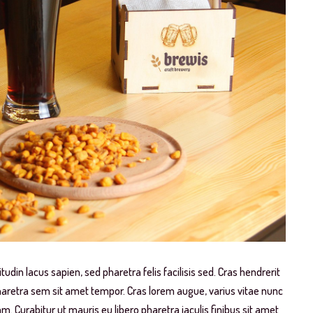
tudin lacus sapien, sed pharetra felis facilisis sed. Cras hendrerit
haretra sem sit amet tempor. Cras lorem augue, varius vitae nunc
. Curabitur ut mauris eu libero pharetra iaculis finibus sit amet