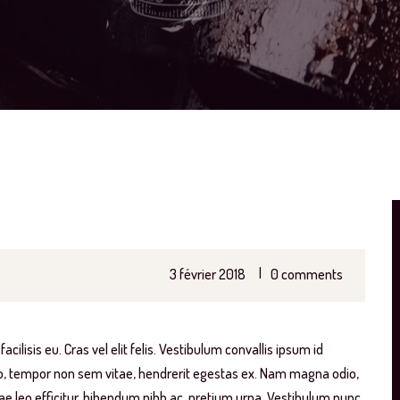
|
3 février 2018
0 comments
lisis eu. Cras vel elit felis. Vestibulum convallis ipsum id
ero, tempor non sem vitae, hendrerit egestas ex. Nam magna odio,
vitae leo efficitur, bibendum nibh ac, pretium urna. Vestibulum nunc