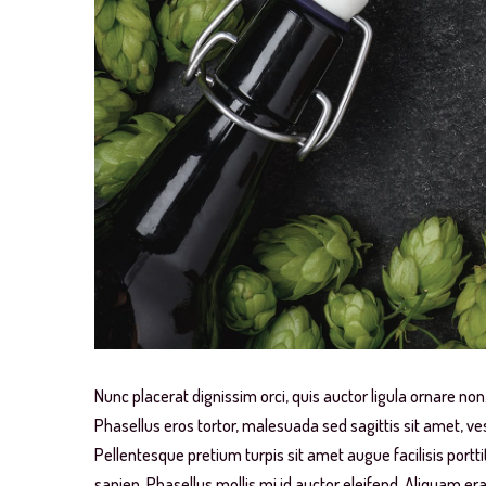
Nunc placerat dignissim orci, quis auctor ligula ornare non.
Phasellus eros tortor, malesuada sed sagittis sit amet, v
Pellentesque pretium turpis sit amet augue facilisis portti
sapien. Phasellus mollis mi id auctor eleifend. Aliquam era