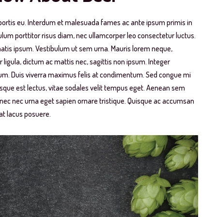
obortis eu. Interdum et malesuada fames ac ante ipsum primis in
ulum porttitor risus diam, nec ullamcorper leo consectetur luctus.
enatis ipsum. Vestibulum ut sem urna. Mauris lorem neque,
r ligula, dictum ac mattis nec, sagittis non ipsum. Integer
tibulum. Duis viverra maximus felis at condimentum. Sed congue mi
ntesque est lectus, vitae sodales velit tempus eget. Aenean sem
ec nec urna eget sapien ornare tristique. Quisque ac accumsan
rat lacus posuere.