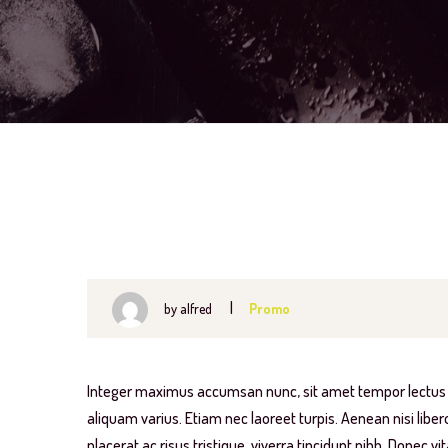
by
alfred
Promo
Integer maximus accumsan nunc, sit amet tempor lectus faci
aliquam varius. Etiam nec laoreet turpis. Aenean nisi lib
placerat ac risus tristique, viverra tincidunt nibh. Donec 