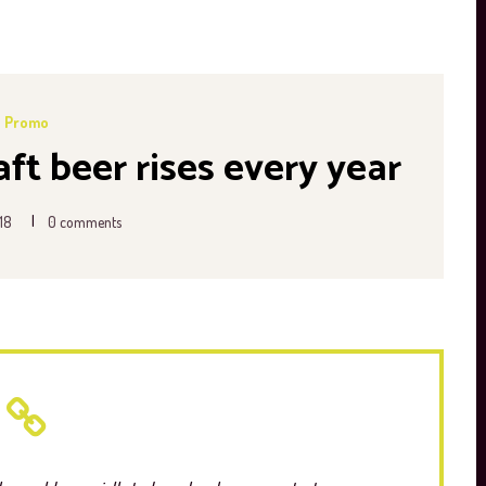
Promo
aft beer rises every year
|
18
0 comments