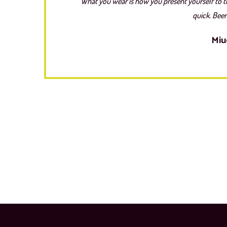
What you wear is how you present yourself to t
quick. Beer
Miu