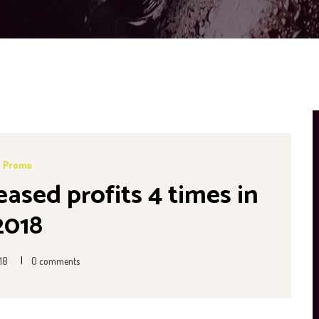
Promo
reased profits 4 times in
2018
|
18
0 comments