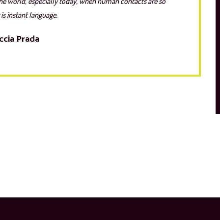
he world, especially today, when human contacts are so
 is instant language.
ccia Prada