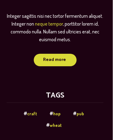
Integer sagittis nisi nec tortor fermentum aliquet.
Integer non
neque tempor
, porttitor lorem id,
commodo nulla. Nullam sed ultricies erat, nec
euismod metus.
Read more
TAGS
craft
hop
pub
wheat