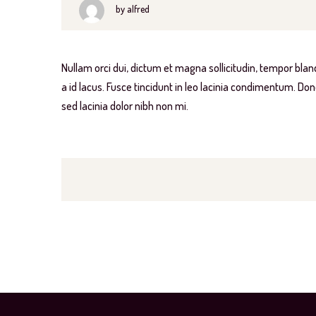
by
alfred
Nullam orci dui, dictum et magna sollicitudin, tempor bland
a id lacus. Fusce tincidunt in leo lacinia condimentum. Do
sed lacinia dolor nibh non mi.