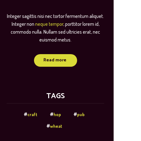
Integer sagittis nisi nec tortor fermentum aliquet.
Integer non
neque tempor
, porttitor lorem id,
commodo nulla. Nullam sed ultricies erat, nec
euismod metus.
Read more
TAGS
craft
hop
pub
wheat