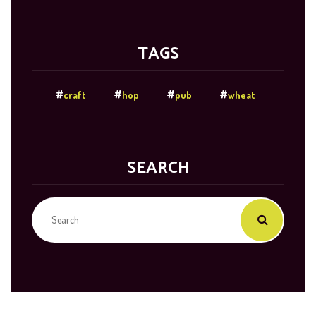
TAGS
craft
hop
pub
wheat
SEARCH