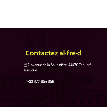
Contactez al·fre·d
7, avenue de la Baudinière, 44470 Thouaré-
sur-Loire
+33 677 654 656