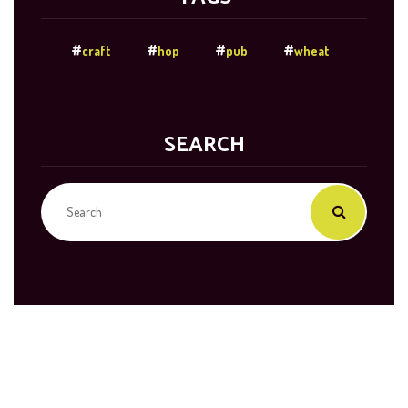
craft
hop
pub
wheat
SEARCH