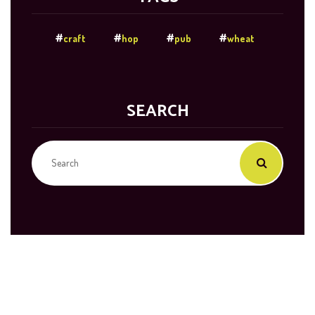
craft
hop
pub
wheat
SEARCH