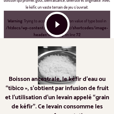
boisson qui promet goût, bienfaisance, diversité et originalité. Avec
le kéfir, un vaste terrain de jeu s’ouvrait.
Warning
: Trying to access array offset on value of type bool in
/htdocs/wp-content/plugins/lt-ext/shortcodes/image-
header/view.php
on line
72
Boisson ancestrale, le kéfir d’eau ou
“tibico », s’obtient par infusion de fruit
et l’utilisation d’un levain appelé “grain
de kéfir”. Ce levain consomme les